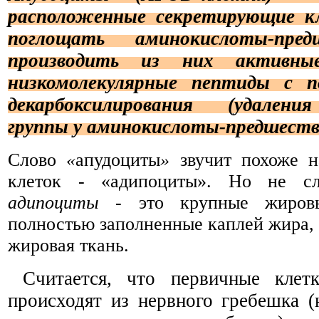
расположенные секретирующие кл
поглощать аминокислоты-пре
производить из них активны
низкомолекулярные пептиды с 
декарбоксилирования (удалени
группы у аминокислоты-предшеств
Слово
«
апудоциты
»
звучит похоже н
клеток - «адипоциты». Но не сл
адипоциты
- это крупные жировы
полностью заполненные каплей жира, 
жировая ткань.
Считается, что первичные кле
происходят из нервного гребешка (