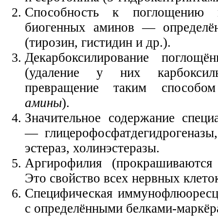
Способность к поглощению п
биогенных аминов — определё
(тирозин, гистидин и др.).
Декарбоксилирование поглощё
(удаление у них карбокси
превращение таким способо
амины
).
Значительное содержание специ
— глицерофосфатдегидрогеназы,
эстераз, холинэстеразы.
Аргирофилия (прокрашиваются 
Это свойство всех нервных клето
Специфическая иммунофлюоресце
с определёнными белками-маркёр