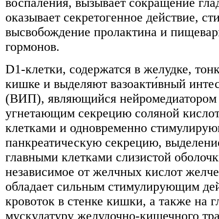
воспаления, вызывает сокращение гла
оказывает секретогенное действие, ст
высвобождение пролактина и пищева
гормонов.
D1-клетки, содержатся в желудке, тон
кишке и выделяют вазоакти́вный интес
(ВИП), являющийся нейромедиатором 
угнетающим секрецию соляной кисло
клетками и одновременно стимулиру
панкреатическую секрецию, выделени
главными клетками слизистой оболочк
независимое от желчных кислот желче
обладает сильным стимулирующим де
кровоток в стенке кишки, а также на 
мускулатуру желудочно-кишечного тра