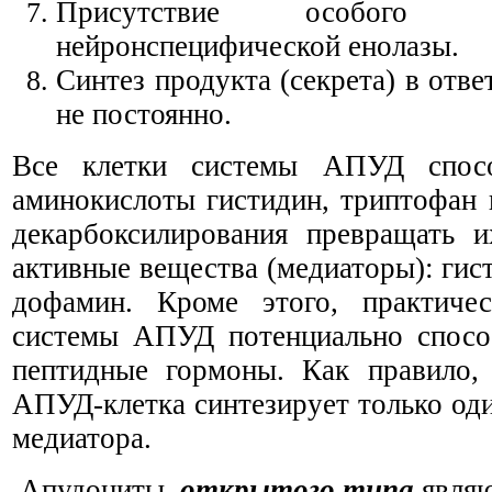
Присутствие особого
нейронспецифической енолазы.
Синтез продукта (секрета) в отве
не постоянно.
Все клетки системы АПУД спосо
аминокислоты гистидин, триптофан 
декарбоксилирования превращать и
активные вещества (медиаторы): гис
дофамин. Кроме этого, практиче
системы АПУД потенциально способ
пептидные гормоны. Как правило, 
АПУД-клетка синтезирует только оди
медиатора.
Апудоциты
открытого типа
явля