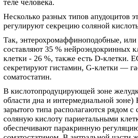
теле человека.
Несколько разных типов апудоцитов э
регулируют секрецию соляной кислоты
Так, энтерохромаффиноподобные, или
составляют 35 % нейроэндокринных кл
клетки - 26 %, также есть D-клетки. 
секретируют гистамин, G-клетки — г
соматостатин.
В кислотопродуцирующей зоне желудка
области дна и интермедиальной зоне)
зарытого типа располагаются рядом 
соляную кислоту париетальными клет
обеспечивают паракринную регуляцию
соматостатином. В антральной части ж