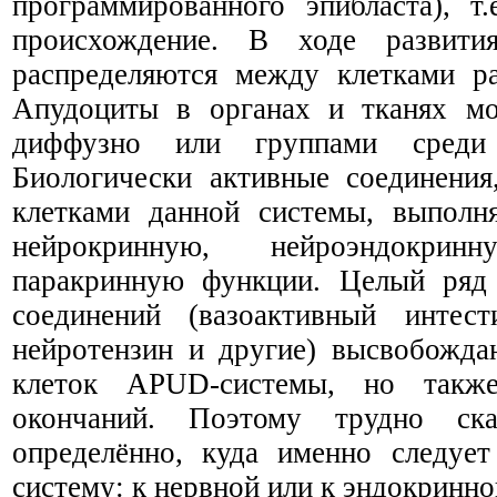
программированного эпибласта), т
происхождение. В ходе развити
распределяются между клетками ра
Апудоциты в органах и тканях мог
диффузно или группами среди 
Биологически активные соединения
клетками данной системы, выполн
нейрокринную, нейроэндокри
паракринную функции. Целый ряд
соединений (вазоактивный интест
нейротензин и другие) высвобожда
клеток APUD-системы, но такж
окончаний. Поэтому трудно ска
определённо, куда именно следуе
систему: к нервной или к эндокринно