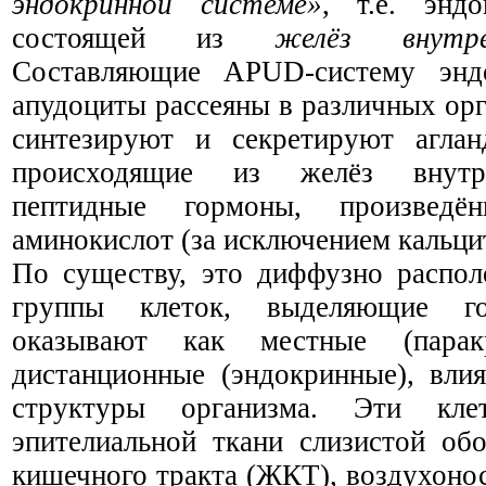
эндокринной системе»
, т.е. эндо
состоящей из
желёз внутре
Составляющие APUD-систему эндо
апудоциты рассеяны в различных орг
синтезируют и секретируют агланд
происходящие из желёз внутре
пептидные гормоны, произведё
аминокислот (за исключением кальци
По существу, это
диффузно распо
группы клеток
, выделяющие го
оказ
ы
вают как местные (парак
дистанционные (эндокринные), вли
структуры организма.
Эти кле
эпителиальн
ой
ткан
и
слизистой обо
кишечного тракта (ЖКТ), воздухонос