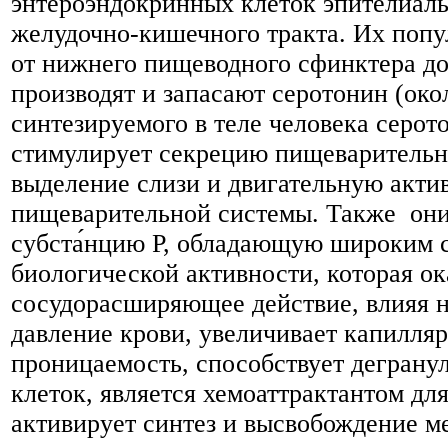
энтероэндокринных клеток эпителиал
желудочно-кишечного тракта. Их попу
от нижнего пищеводного сфинктера до
производят и запасают серотонин (око
синтезируемого в теле человека серот
стимулирует секрецию пищеварительн
выделение слизи и двигательную акти
пищеварительной системы. Также он
субста́нцию Р, обладающую широким 
биологической активности, которая ок
сосудорасширяющее действие, влияя н
давление крови, увеличивает капилля
проницаемость, способствует деграну
клеток, является хемоаттрактантом дл
активирует синтез и высвобождение м