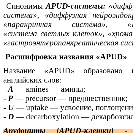
Синонимы
APUD-системы:
«диффу
система», «диффузная нейроэндок
«паракринная система»,
«
«система светлых клеток», «хрома
«гастроэнтеропанкреатическая си
Расшифровка названия
«APUD»
Название
«APUD» образован
о
и
английских слов:
-
А
— amines — амины;
-
P
— precursor — предшественник;
-
U
— uptake — усвоение, поглощени
-
D
— decarboxylation — декарбокси
Апудоциты (APUD-клетки) -