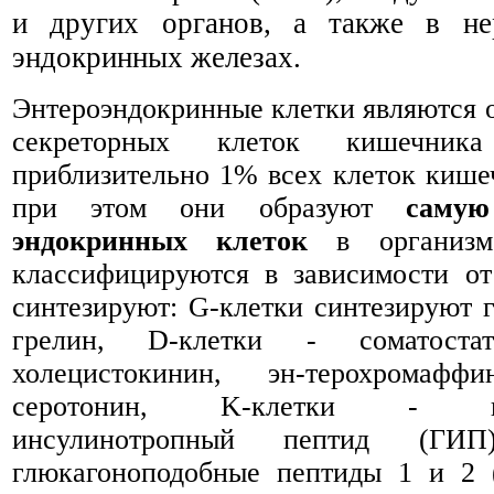
и других органов,
а также в не
эндокринных железах
.
Энтероэндокринные клетки являются о
секреторных клеток кишечник
приблизительно 1% всех клеток кише
при этом они образуют
саму
эндокринных клеток
в организм
классифицируются в зависимости от
синтезируют: G-клетки синтезируют г
грелин, D-клетки - соматоста
холецистокинин, эн-терохромаф
серотонин, K-клетки - глю-
инсулинотропный пептид (ГИП
глюкагоноподобные пептиды 1 и 2 