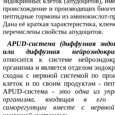
эндокринных клеток (апудоцитов), и
происхождение и производящих биоге
пептидные гормоны из аминокислот-п
Дана её краткая характеристика, ключ
перечислены свойства апудоцитов.
APUD-система (диффузная эндо
или диффузная нейроэндокр
относится к системе нейроэндок
организма и является отделом эндок
сходна с нервной системой по про
клеток и по своим продуктам - пе
APUD-система
- это одна из упр
организма, входящая в его 
саморегуляции вместе с нервной