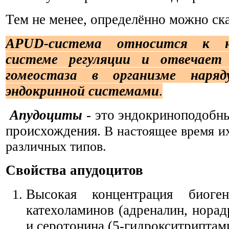
Тем не менее, определённо можно ск
APUD-система относится к не
системе регуляции и отвечает
гомеостаза в организме наря
эндокринной системами
.
Апудоцит
ы
- это эндокриноподобны
происхождения.
В настоящее время и
различных типов.
Свойства апудоцитов
Высокая концентрация биог
катехоламинов (адреналин, норад
и
серотонина (
5-гидрокситриптам