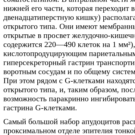
нижней его части, которая переходит в
двенадцатиперстную кишку) располаг
открытого типа. Они имеют мембранн
открытые в просвет желудочно-кишечн
содержится 220—490 клеток на 1 мм²),
кислотопродуцирующим париетальным
гиперсекреторный гастрин транспорти
воротным сосудам и по общему систем
При этом рядом с G-клетками находят
открытого типа, и, таким образом, по
возможность паракринно ингибироват
гастрина G-клетками.
Самый большой набор апудоцитов расп
проксимальном отделе эпителия тонк