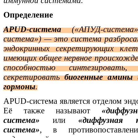
иммунной системами.
Определение
APUD-система
(
«
АПУД-система
система»
) —
это
система
разброса
эндокринных
секретирующих
клет
имеющих обще
е
нервное
происхожде
способностью си
н
тезировать,
секретировать
биогенные амины 
гормоны
.
APUD-система является отделом энд
Её также называют
«диффуз
система»
или
«диффузная н
система»
, в противопоставле