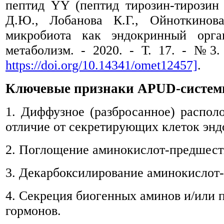
пептид YY (пептид тирозин-тирозин
Д.Ю., Лобанова К.Г., Ойноткино
микробиота как эндокринный орг
метаболизм. - 2020. - Т. 17. - №3. 
https://doi.org/10.14341/omet12457]
.
Ключевые признаки
APUD-систе
1. Диффузное (разбросанное) распол
отличие от секретирующих клеток энд
2. Поглощение аминокислот-предшест
3. Декарбоксилирование аминокислот
4. Секреция биогенных аминов и/или 
гормонов.