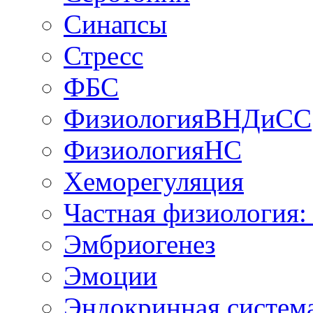
Синапсы
Стресс
ФБС
ФизиологияВНДиСС
ФизиологияНС
Хеморегуляция
Частная физиология:
Эмбриогенез
Эмоции
Эндокринная систем