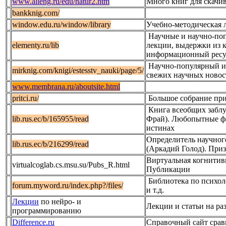
www.alleng.ru/edu/natur2.htm
Много книг для скачи
bankknig.com/
window.edu.ru/window/library
Учебно-методическая 
Научные и научно-по
elementy.ru/lib
лекции, выдержки из 
информационный ресу
Научно-популярный и
mirknig.com/knigi/estesstv_nauki/page/5/
свежих научных новос
www.membrana.ru/aboutsite.html
pritci.ru/
Большое собрание пр
Книга всеобщих забл
lib.rus.ec/b/165955/read
Фрай). Любопытные ф
истинах
Определитель научног
lib.rus.ec/b/216299/read
(Аркадий Голод). При
Виртуальная когнитив
virtualcoglab.cs.msu.su/Pubs_R.html
Публикации
Библиотека по психол
forum.myword.ru/index.php?/files/
и т.д.
Лекции
по нейро- и
Лекции и статьи на ра
программированию
Difference.ru
Справочный сайт срав