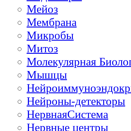
Мейоз
Мембрана
Микробы
Митоз
Молекулярная Биоло
Мышцы
Нейроиммуноэндокр
Нейроны-детекторы
НервнаяСистема
Нервные центры