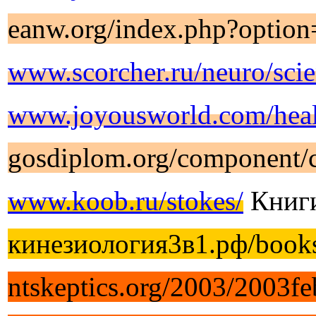
eanw.org/index.php?optio
www.scorcher.ru/neuro/scie
www.joyousworld.com/heal
gosdiplom.org/component/c
www.koob.ru/stokes/
Книги
кинезиология3в1.рф/books
ntskeptics.org/2003/2003f