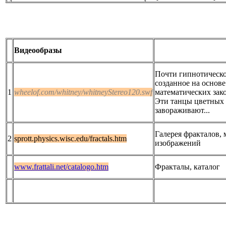
Видеообразы
Почти гипнотическо
созданное на основе
1
wheelof.com/whitney/whitneyStereo120.swf
математических зак
Эти танцы цветных 
завораживают...
Галерея фракталов,
2
sprott.physics.wisc.edu/fractals.htm
изображений
www.frattali.net/catalogo.htm
Фракталы, каталог