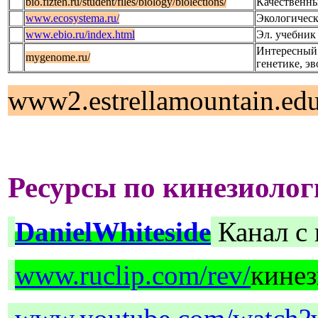
bio.fizteh.ru/student/files/biology/biolections/
Качественны
www.ecosystema.ru/
Экологическ
www.ebio.ru/index.html
Эл. учебник
Интересный 
mygenome.ru/
генетике, э
www2.estrellamountain.edu
Ресурсы по кинезиоло
DanielWhiteside
Канал с 
www.ruclip.com/rev/
кинез