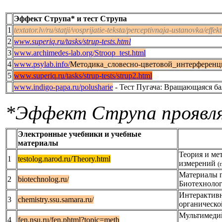
Эффект Струпа* и тест Струпа
1
textator.lv/ru/statji/vosprijatie-teksta/perceptivnaja-ustanovka/effek
2
www.superiq.ru/tasks/strup-tests.html
3
www.archimedes-lab.org/Stroop_test.html
4
www.psylab.info/
Методика_словесно-цветовой_интерференц
5
www.superiq.ru/tasks/strup-tests/strup2.html
www.indigo-papa.ru/polusharie
- Тест Пугача: Вращающаяся б
*Эффект Струпа проявляе
Электронные учебники и учебные
материалы
Теория и ме
1
testolog.narod.ru/Theory.html
измерений
(
Материалы п
2
biotechnolog.ru/
Биотехноло
Интерактив
3
chemistry.ssu.samara.ru/
органическ
Мультимеди
4
fen.nsu.ru/fen.phtml?topic=meth