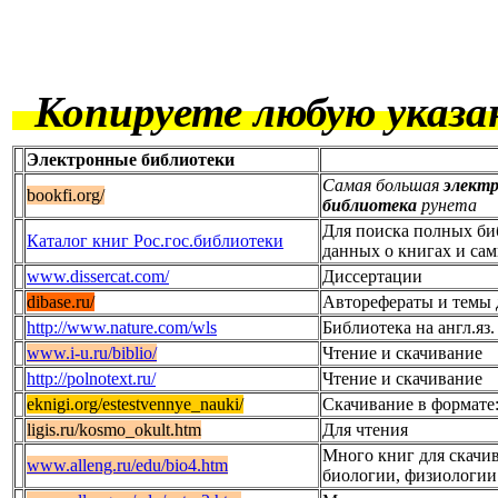
Копируете любую указанн
Электронные библиотеки
Самая большая
элект
bookfi.org/
библиотека
рунета
Для поиска полных б
Каталог книг Рос.гос.библиотеки
данных о книгах и са
www.dissercat.com/
Диссертации
dibase.ru/
Авторефераты и темы 
http://www.nature.com/wls
Библиотека на англ.яз.
www.i-u.ru/biblio/
Чтение и скачивание
http://polnotext.ru/
Чтение и скачивание
eknigi.org/estestvennye_nauki/
Скачивание в формате:
ligis.ru/kosmo_okult.htm
Для чтения
Много книг для скачи
www.alleng.ru/edu/bio4.htm
биологии, физиологии 