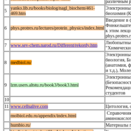
различным р
yanko.lib.ru/books/biolog/nagl_biochem/461-
Электронный
5
469.htm
биохимия (Ко
Введение в 
Финкельштей
6
phys.protres.ru/lectures/protein_physics/index.html
к этим лекц
phys.protres.r
Любопытные
7
www.sev-chem.narod.ru/Different/rekordy.htm
"Химически
Электронны
биология, Б
8
medbiol.ru/
(анатомия, 
и т.д.), Мо
Электронны
(Безопаснос
9
lzm.users.altstu.ru/book3/book3.html
Рекомендаци
студентов
10
11
www.cellsalive.com
Цитология, 
Справочник
molbiol.edu.ru/appendix/index.html
аминокислот
humbio.ru/
Материалы п