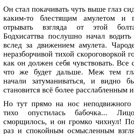
Он стал покачивать чуть выше глаз си
каким-то блестящим амулетом и 
отрывать взгляда от этой болт
Бодхисаттва послушно начал водить 
вслед за движением амулета. Чарод
неразборчивой тихой скороговоркой го
как он должен себя чувствовать. Все 
что же будет дальше. Меж тем гла
начали затуманиваться, и видно б
становится всё более расслабленным и
Но тут прямо на нос неподвижного 
тихо опустилась бабочка... Лиц
сморщилось, и он громко чихнул! По
раз и спокойным осмысленным взгл