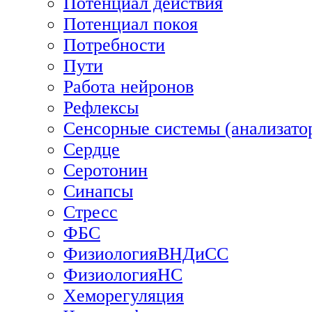
Потенциал действия
Потенциал покоя
Потребности
Пути
Работа нейронов
Рефлексы
Сенсорные системы (анализато
Сердце
Серотонин
Синапсы
Стресс
ФБС
ФизиологияВНДиСС
ФизиологияНС
Хеморегуляция