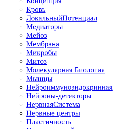
Концепция
Кровь
ЛокальныйПотенциал
Медиаторы
Мейоз
Мембрана
Микробы
Митоз
Молекулярная Биология
Мышцы
Нейроиммуноэндокринная
Нейроны-детекторы
НервнаяСистема
Нервные центры
Пластичность