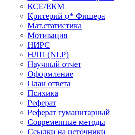
КСЕ/ЕКМ
Критерий φ* Фишера
Мат.статистика
Мотивация
НИРС
НЛП (NLP)
Научный отчет
Оформление
План ответа
Психика
Реферат
Реферат гуманитарный
Современные методы
Ссылки на источники