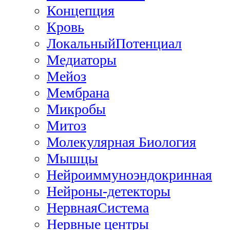
Концепция
Кровь
ЛокальныйПотенциал
Медиаторы
Мейоз
Мембрана
Микробы
Митоз
Молекулярная Биология
Мышцы
Нейроиммуноэндокринная
Нейроны-детекторы
НервнаяСистема
Нервные центры