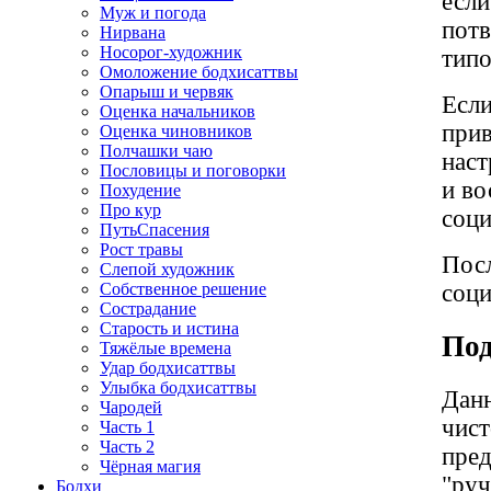
если
Муж и погода
потв
Нирвана
Носорог-художник
типо
Омоложение бодхисаттвы
Опарыш и червяк
Если
Оценка начальников
прив
Оценка чиновников
Полчашки чаю
наст
Пословицы и поговорки
и во
Похудение
Про кур
соци
ПутьСпасения
Рост травы
Посл
Слепой художник
Собственное решение
соци
Сострадание
Старость и истина
Под
Тяжёлые времена
Удар бодхисаттвы
Улыбка бодхисаттвы
Данн
Чародей
чист
Часть 1
Часть 2
пред
Чёрная магия
"руч
Бодхи