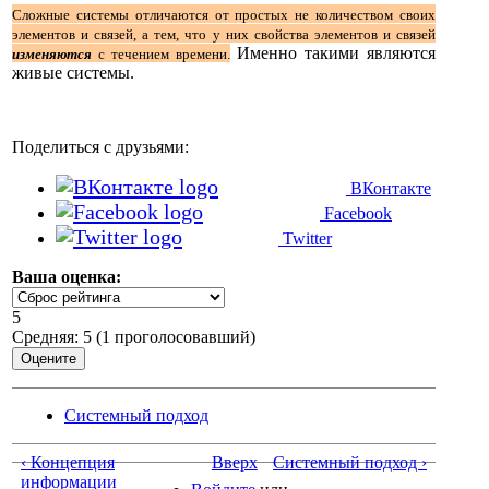
Сложные системы отличаются от простых не количеством своих
элементов и связей, а тем, что у них свойства элементов и связей
Именно такими являются
изменяются
с течением времени.
живые системы.
Поделиться с друзьями:
ВКонтакте
Facebook
Twitter
Ваша оценка:
5
Средняя:
5
(
1
проголосовавший)
Системный подход
‹ Концепция
Вверх
Системный подход ›
информации