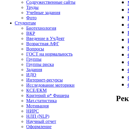
Содружественные сайты
Труды
Учебные задания
Фото
Студентам
Биотехнология
ВКР
Введение в УчДеят
Возрастная АФГ
Вопросы
ГОСТ на нормальность
Группы
Группы риска
Задания
ИДО
Интернет-ресурсы
Исследование моторики
КСЕ/ЕКМ
Критерий φ* Фишера
Ре
Мат.статистика
Мотивация
НИРС
НЛП (NLP)
Научный отчет
Оформление