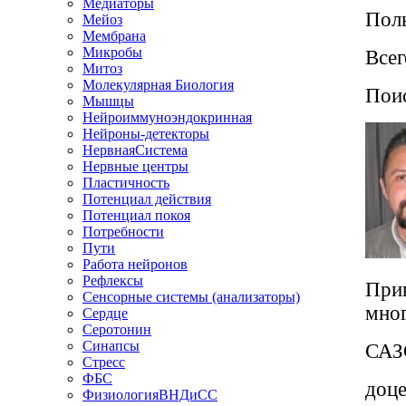
Медиаторы
Поль
Мейоз
Мембрана
Микробы
Всег
Митоз
Молекулярная Биология
Поис
Мышцы
Нейроиммуноэндокринная
Нейроны-детекторы
НервнаяСистема
Нервные центры
Пластичность
Потенциал действия
Потенциал покоя
Потребности
Пути
Работа нейронов
Рефлексы
Прив
Сенсорные системы (анализаторы)
мног
Сердце
Серотонин
Синапсы
САЗ
Стресс
ФБС
доце
ФизиологияВНДиСС