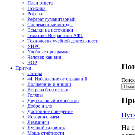
План ответа
Психика
Реферат
Реферат гуманитарный
Современные методы
Ссылки на источники
Тематика Возрастной АФГ
Технология учебной деятельности
УИРС
Учебные программы
Человек как вид
ЭОР
По
Притчи
Сатира
44. Избавление от страданий
Поис
Волшебник и нищий
Встреча бодхисаттв
Голяпы
При
Двухголовый император
Добро и зло
Достойное поведение
Путь
История с чаем
Лемминги
На с
Лучший садовник
Мощь отчётности