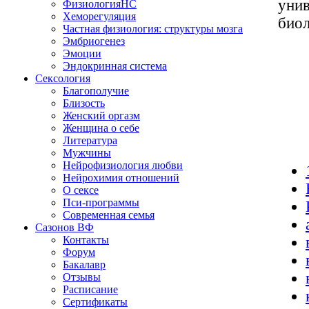
унив
ФизиологияНС
Хеморегуляция
биол
Частная физиология: структуры мозга
Эмбриогенез
Эмоции
Эндокринная система
Сексология
Благополучие
Близость
Женский оргазм
Женщина о себе
Литература
Мужчины
Нейрофизиология любви
Нейрохимия отношений
О сексе
Пси-программы
Современная семья
Сазонов ВФ
Контакты
Форум
Бакалавр
Отзывы
Расписание
Сертификаты