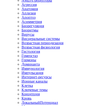
NMDA-рецепторы
Агрессия
Анатомия
Аплизия
Апоптоз
Асимметрия
Биорегуляция
Биоритмы
Вирусы
Висцеральные системы
Возрастная периодизация
Возрастная физиология
Гистология
Гомеостаз
Гормоны
Доминанта
Иммунология
Импульсация
Интернет-ресурсы
Ионные каналы
Клетка
Ключевые темы
Концепция
Кровь
ЛокальныйПотенциал