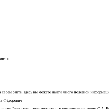
йн: 0.
 своем сайте, здесь вы можете найти много полезной информации
в Фёдорович
логии Рязанского государственного университета имени С.А. Ес