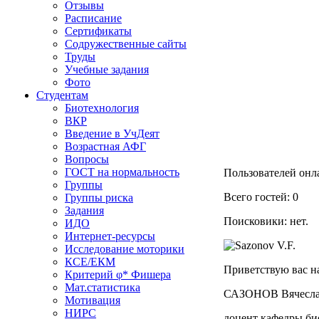
Отзывы
Расписание
Сертификаты
Содружественные сайты
Труды
Учебные задания
Фото
Студентам
Биотехнология
ВКР
Введение в УчДеят
Возрастная АФГ
Вопросы
ГОСТ на нормальность
Пользователей онла
Группы
Всего гостей: 0
Группы риска
Задания
Поисковики: нет.
ИДО
Интернет-ресурсы
Исследование моторики
КСЕ/ЕКМ
Приветствую вас на
Критерий φ* Фишера
Мат.статистика
САЗОНОВ Вячесла
Мотивация
НИРС
доцент кафедры био