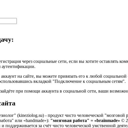
ачу:
егистрация через социальные сети, если вы хотите оставлять ко
 аутентификации.
ь аккаунт на сайте, вы можете привязать его к любой социально
оспользовавшись вкладкой "Подключение к социальным сетям".
 зайдёте при помощи аккаунта в социальной сети, ваши возможно
сайта
иолог" (kineziolog.su) - продукт чисто человеческой "мозговой
работа" или «handmade»):
"мозговая работа" = «brainmade»
© 2
 и поддерживается за счёт чисто человеческой умственной деяте