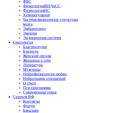
ФБС
ФизиологияВНДиСС
ФизиологияНС
Хеморегуляция
Частная физиология: структуры
мозга
Эмбриогенез
Эмоции
Эндокринная система
Сексология
Благополучие
Близость
Женский оргазм
Женщина о себе
Литература
Мужчины
Нейрофизиология любви
Нейрохимия отношений
О сексе
Пси-программы
Современная семья
Сазонов ВФ
Контакты
Форум
Бакалавр