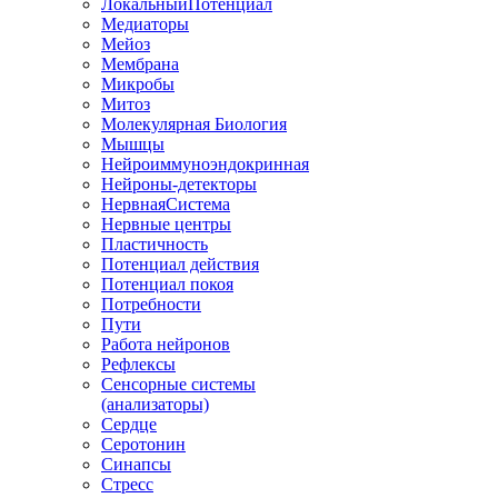
ЛокальныйПотенциал
Медиаторы
Мейоз
Мембрана
Микробы
Митоз
Молекулярная Биология
Мышцы
Нейроиммуноэндокринная
Нейроны-детекторы
НервнаяСистема
Нервные центры
Пластичность
Потенциал действия
Потенциал покоя
Потребности
Пути
Работа нейронов
Рефлексы
Сенсорные системы
(анализаторы)
Сердце
Серотонин
Синапсы
Стресс