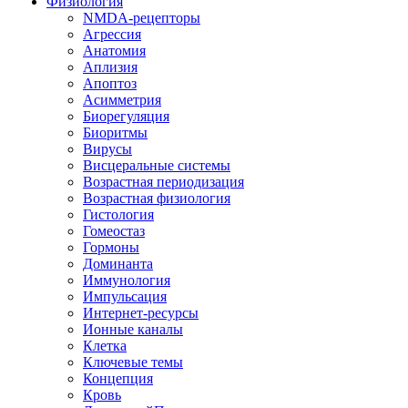
Физиология
NMDA-рецепторы
Агрессия
Анатомия
Аплизия
Апоптоз
Асимметрия
Биорегуляция
Биоритмы
Вирусы
Висцеральные системы
Возрастная периодизация
Возрастная физиология
Гистология
Гомеостаз
Гормоны
Доминанта
Иммунология
Импульсация
Интернет-ресурсы
Ионные каналы
Клетка
Ключевые темы
Концепция
Кровь