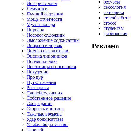
ресурсы
История с чаем
сексология
Лемминги
сенсорика
Лучший садовник
статобработк
Мощь отчётности
стресс
Муж и погода
студентам
Нирвана
физиология
Носорог-художник
Омоложение бодхисаттвы
Реклама
Опарыш и червяк
Оценка начальников
Оценка чиновников
Полчашки чаю
Пословицы и поговорки
Похудение
Про кур
ПутьСпасения
Рост травы
Слепой художник
Собственное решение
Сострадание
Старость и истина
Тяжёлые времена
Удар бодхисаттвы
Улыбка бодхисаттвы
Чародей