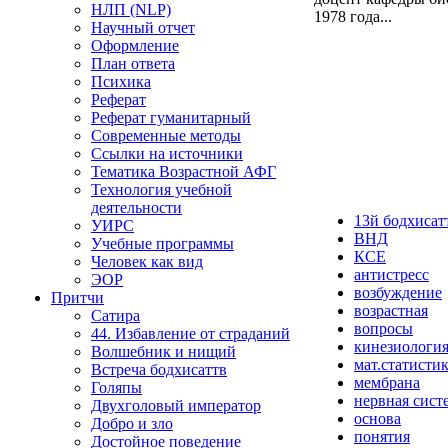
НЛП (NLP)
1978 года...
Научный отчет
Оформление
План ответа
Психика
Реферат
Реферат гуманитарный
Современные методы
Ссылки на источники
Тематика Возрастной АФГ
Технология учебной
деятельности
13й бодхисат
УИРС
ВНД
Учебные программы
КСЕ
Человек как вид
антистресс
ЭОР
возбуждение
Притчи
возрастная
Сатира
вопросы
44. Избавление от страданий
кинезиологи
Волшебник и нищий
мат.статисти
Встреча бодхисаттв
мембрана
Голяпы
нервная сист
Двухголовый император
основа
Добро и зло
понятия
Достойное поведение