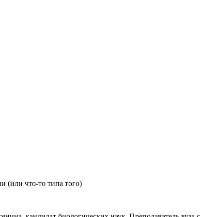
 (или что-то типа того)
енина, кандидат биологических наук. Преподаватель вуза с