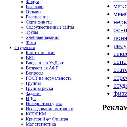
Форум
мат.
Бакалавр
Отзывы
мем
Расписание
нерв
Сертификаты
Содружественные сайты
осно
Труды
поня
Учебные задания
Фото
рес
Студентам
секс
Биотехнология
ВКР
сенс
Введение в УчДеят
Возрастная АФГ
стат
Вопросы
стре
ГОСТ на нормальность
Группы
студ
Группы риска
физ
Задания
ИДО
Интернет-ресурсы
Рекла
Исследование моторики
КСЕ/ЕКМ
Критерий φ* Фишера
Мат.статистика