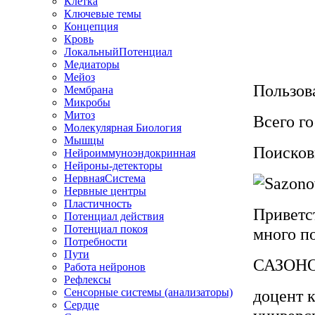
Клетка
Ключевые темы
Концепция
Кровь
ЛокальныйПотенциал
Медиаторы
Мейоз
Пользова
Мембрана
Микробы
Митоз
Всего го
Молекулярная Биология
Мышцы
Поискови
Нейроиммуноэндокринная
Нейроны-детекторы
НервнаяСистема
Нервные центры
Пластичность
Приветст
Потенциал действия
Потенциал покоя
много п
Потребности
Пути
САЗОНО
Работа нейронов
Рефлексы
Сенсорные системы (анализаторы)
доцент 
Сердце