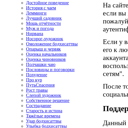
Достойное поведение
На сайте
История с чаем
если вы
Лемминги
Лучший садовник
пожалуй
Мощь отчётности
аутенти
Муж и погода
Нирвана
Носорог-художник
Если у в
Омоложение бодхисаттвы
его к лю
Опарыш и червяк
Оценка начальников
аккаунт
Оценка чиновников
восполь
Полчашки чаю
Пословицы и поговорки
сетям".
Похудение
Про кур
После то
ПутьСпасения
Рост травы
социальн
Слепой художник
Собственное решение
Сострадание
Поддер
Старость и истина
Тяжёлые времена
Удар бодхисаттвы
Данный с
Улыбка бодхисаттвы