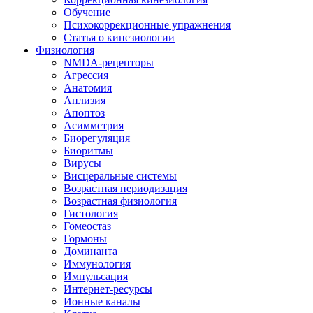
Обучение
Психокоррекционные упражнения
Статья о кинезиологии
Физиология
NMDA-рецепторы
Агрессия
Анатомия
Аплизия
Апоптоз
Асимметрия
Биорегуляция
Биоритмы
Вирусы
Висцеральные системы
Возрастная периодизация
Возрастная физиология
Гистология
Гомеостаз
Гормоны
Доминанта
Иммунология
Импульсация
Интернет-ресурсы
Ионные каналы