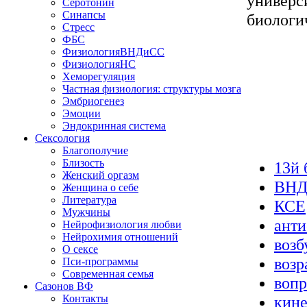
универс
Серотонин
Синапсы
биологич
Стресс
ФБС
ФизиологияВНДиСС
ФизиологияНС
Хеморегуляция
Частная физиология: структуры мозга
Эмбриогенез
Эмоции
Эндокринная система
Сексология
Благополучие
Близость
13й 
Женский оргазм
ВН
Женщина о себе
Литература
КСЕ
Мужчины
анти
Нейрофизиология любви
Нейрохимия отношений
возб
О сексе
возр
Пси-программы
Современная семья
воп
Сазонов ВФ
Контакты
кине