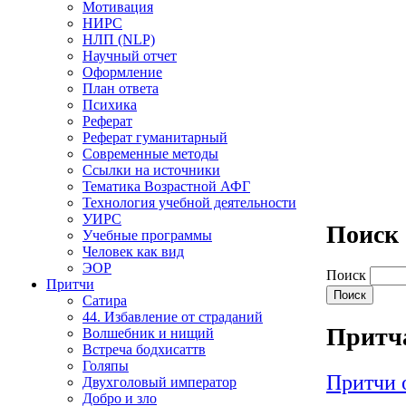
Мотивация
НИРС
НЛП (NLP)
Научный отчет
Оформление
План ответа
Психика
Реферат
Реферат гуманитарный
Современные методы
Ссылки на источники
Тематика Возрастной АФГ
Технология учебной деятельности
УИРС
Поиск
Учебные программы
Человек как вид
ЭОР
Поиск
Притчи
Сатира
44. Избавление от страданий
Притча
Волшебник и нищий
Встреча бодхисаттв
Голяпы
Притчи о
Двухголовый император
Добро и зло