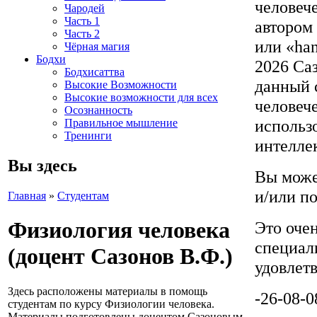
человеч
Чародей
Часть 1
автором 
Часть 2
или «ha
Чёрная магия
Бодхи
2026 Саз
Бодхисаттва
данный с
Высокие Возможности
Высокие возможности для всех
человеч
Осознанность
использ
Правильное мышление
Тренинги
интелле
Вы здесь
Вы може
и/или п
Главная
»
Студентам
Физиология человека
Это очен
специали
(доцент Сазонов В.Ф.)
удовлетв
Здесь расположены материалы в помощь
-26-08-0
студентам по курсу Физиологии человека.
Материалы подготовлены доцентом Сазоновым