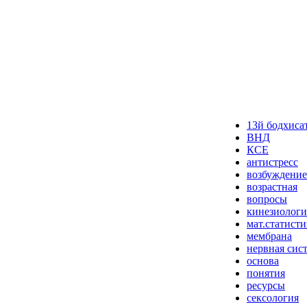
13й бодхиса
ВНД
КСЕ
антистресс
возбуждение
возрастная
вопросы
кинезиологи
мат.статисти
мембрана
нервная сис
основа
понятия
ресурсы
сексология