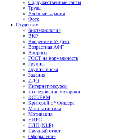
Содружественные сайты
Труды
Учебные задания
Фото
Студентам
Биотехнология
ВКР
Введение в УчДеят
Возрастная АФГ
Вопросы
ГОСТ на нормальность
Группы
Группы риска
Задания
ИДО
Интернет-ресурсы
Исследование моторики
КСЕ/ЕКМ
Критерий φ* Фишера
Мат.статистика
Мотивация
НИРС
НЛП (NLP)
Научный отчет
Оформление