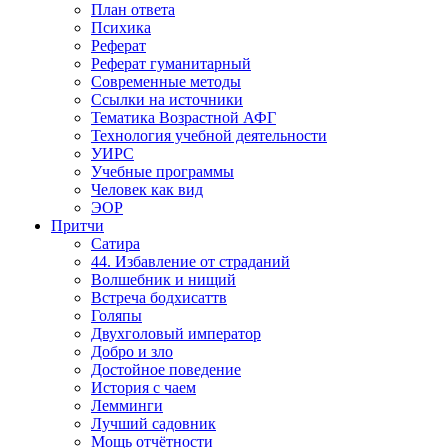
План ответа
Психика
Реферат
Реферат гуманитарный
Современные методы
Ссылки на источники
Тематика Возрастной АФГ
Технология учебной деятельности
УИРС
Учебные программы
Человек как вид
ЭОР
Притчи
Сатира
44. Избавление от страданий
Волшебник и нищий
Встреча бодхисаттв
Голяпы
Двухголовый император
Добро и зло
Достойное поведение
История с чаем
Лемминги
Лучший садовник
Мощь отчётности