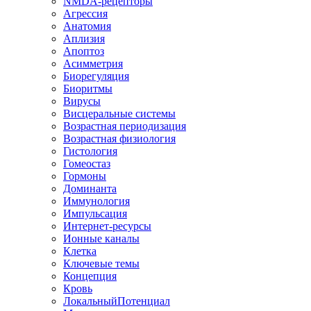
NMDA-рецепторы
Агрессия
Анатомия
Аплизия
Апоптоз
Асимметрия
Биорегуляция
Биоритмы
Вирусы
Висцеральные системы
Возрастная периодизация
Возрастная физиология
Гистология
Гомеостаз
Гормоны
Доминанта
Иммунология
Импульсация
Интернет-ресурсы
Ионные каналы
Клетка
Ключевые темы
Концепция
Кровь
ЛокальныйПотенциал