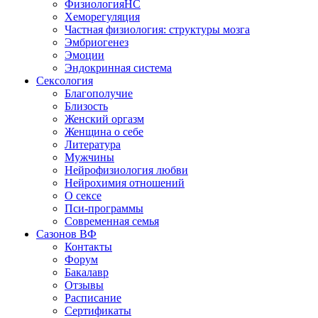
ФизиологияНС
Хеморегуляция
Частная физиология: структуры мозга
Эмбриогенез
Эмоции
Эндокринная система
Сексология
Благополучие
Близость
Женский оргазм
Женщина о себе
Литература
Мужчины
Нейрофизиология любви
Нейрохимия отношений
О сексе
Пси-программы
Современная семья
Сазонов ВФ
Контакты
Форум
Бакалавр
Отзывы
Расписание
Сертификаты