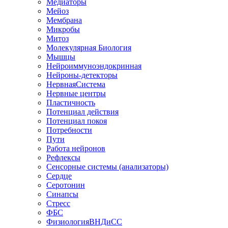
Медиаторы
Мейоз
Мембрана
Микробы
Митоз
Молекулярная Биология
Мышцы
Нейроиммуноэндокринная
Нейроны-детекторы
НервнаяСистема
Нервные центры
Пластичность
Потенциал действия
Потенциал покоя
Потребности
Пути
Работа нейронов
Рефлексы
Сенсорные системы (анализаторы)
Сердце
Серотонин
Синапсы
Стресс
ФБС
ФизиологияВНДиСС