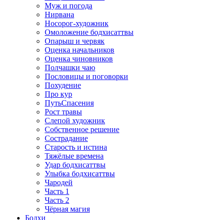
Муж и погода
Нирвана
Носорог-художник
Омоложение бодхисаттвы
Опарыш и червяк
Оценка начальников
Оценка чиновников
Полчашки чаю
Пословицы и поговорки
Похудение
Про кур
ПутьСпасения
Рост травы
Слепой художник
Собственное решение
Сострадание
Старость и истина
Тяжёлые времена
Удар бодхисаттвы
Улыбка бодхисаттвы
Чародей
Часть 1
Часть 2
Чёрная магия
Бодхи